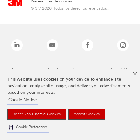
Preferencias de cookies
© 3M 2026. Todos los derechos reservados..
Las marcas mencionadas anteriormente son marcas comerciales de 3M.
This website uses cookies on your device to enhance site
navigation, analyze site usage, and deliver you advertisements
based on your interests.
Cookie Notice
Reject Non-Essential Cookies
Accept Cookies
Cookie Preferences