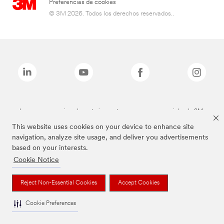
Preferencias de cookies
© 3M 2026. Todos los derechos reservados..
Las marcas mencionadas anteriormente son marcas comerciales de 3M.
This website uses cookies on your device to enhance site
navigation, analyze site usage, and deliver you advertisements
based on your interests.
Cookie Notice
Reject Non-Essential Cookies
Accept Cookies
Cookie Preferences