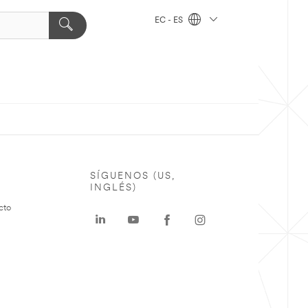
EC - ES
SÍGUENOS (US,
INGLÉS)
cto