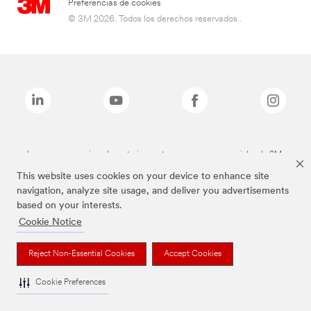
Preferencias de cookies
© 3M 2026. Todos los derechos reservados..
Las marcas mencionadas anteriormente son marcas comerciales de 3M.
This website uses cookies on your device to enhance site
navigation, analyze site usage, and deliver you advertisements
based on your interests.
Cookie Notice
Reject Non-Essential Cookies
Accept Cookies
Cookie Preferences