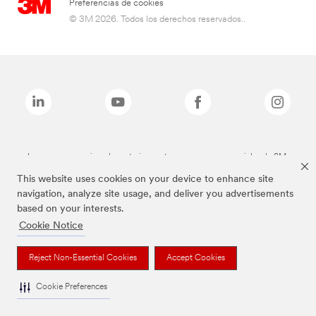
Preferencias de cookies
© 3M 2026. Todos los derechos reservados..
Las marcas mencionadas anteriormente son marcas comerciales de 3M.
This website uses cookies on your device to enhance site
navigation, analyze site usage, and deliver you advertisements
based on your interests.
Cookie Notice
Reject Non-Essential Cookies
Accept Cookies
Cookie Preferences