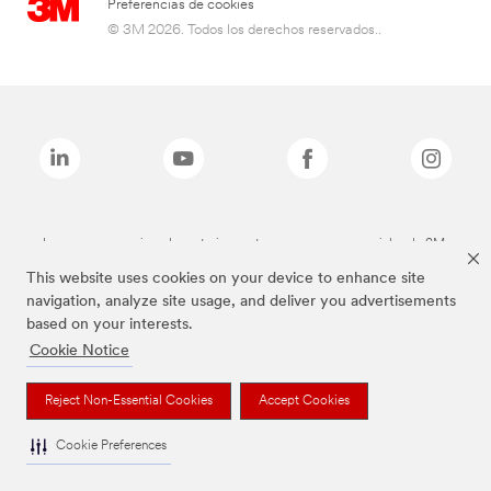
Preferencias de cookies
© 3M 2026. Todos los derechos reservados..
Las marcas mencionadas anteriormente son marcas comerciales de 3M.
This website uses cookies on your device to enhance site
navigation, analyze site usage, and deliver you advertisements
based on your interests.
Cookie Notice
Reject Non-Essential Cookies
Accept Cookies
Cookie Preferences