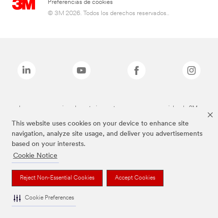
Preferencias de cookies
© 3M 2026. Todos los derechos reservados..
Las marcas mencionadas anteriormente son marcas comerciales de 3M.
This website uses cookies on your device to enhance site
navigation, analyze site usage, and deliver you advertisements
based on your interests.
Cookie Notice
Reject Non-Essential Cookies
Accept Cookies
Cookie Preferences