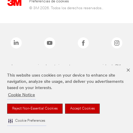
Preferencias de cookies
© 3M 2026. Todos los derechos reservados..
Las marcas mencionadas anteriormente son marcas comerciales de 3M.
This website uses cookies on your device to enhance site
navigation, analyze site usage, and deliver you advertisements
based on your interests.
Cookie Notice
Reject Non-Essential Cookies
Accept Cookies
Cookie Preferences