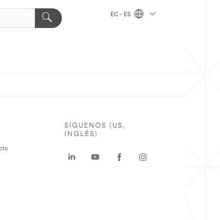
EC - ES
SÍGUENOS (US,
INGLÉS)
cto