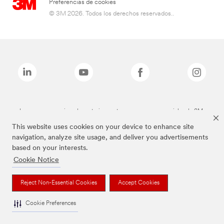
Preferencias de cookies
© 3M 2026. Todos los derechos reservados..
Las marcas mencionadas anteriormente son marcas comerciales de 3M.
This website uses cookies on your device to enhance site
navigation, analyze site usage, and deliver you advertisements
based on your interests.
Cookie Notice
Reject Non-Essential Cookies
Accept Cookies
Cookie Preferences