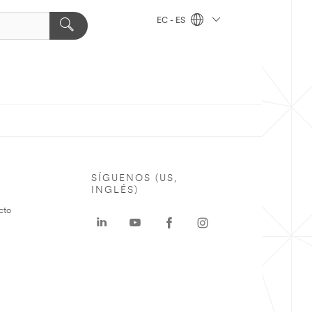
EC - ES
SÍGUENOS (US,
INGLÉS)
cto