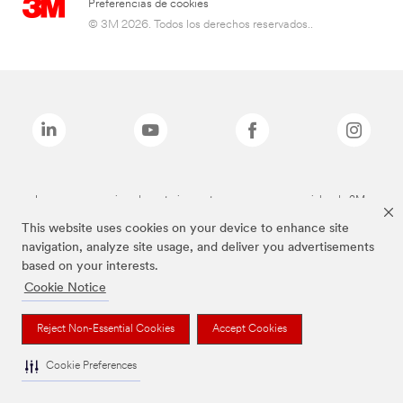
Preferencias de cookies
© 3M 2026. Todos los derechos reservados..
Las marcas mencionadas anteriormente son marcas comerciales de 3M.
This website uses cookies on your device to enhance site
navigation, analyze site usage, and deliver you advertisements
based on your interests.
Cookie Notice
Reject Non-Essential Cookies
Accept Cookies
Cookie Preferences