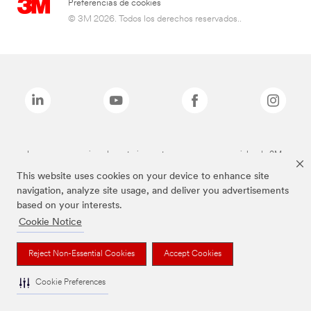
Preferencias de cookies
© 3M 2026. Todos los derechos reservados..
Las marcas mencionadas anteriormente son marcas comerciales de 3M.
This website uses cookies on your device to enhance site
navigation, analyze site usage, and deliver you advertisements
based on your interests.
Cookie Notice
Reject Non-Essential Cookies
Accept Cookies
Cookie Preferences