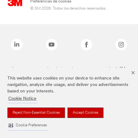
Preferencias de cookies
© 3M 2026. Todos los derechos reservados..
Las marcas mencionadas anteriormente son marcas comerciales de 3M.
This website uses cookies on your device to enhance site
navigation, analyze site usage, and deliver you advertisements
based on your interests.
Cookie Notice
Reject Non-Essential Cookies
Accept Cookies
Cookie Preferences