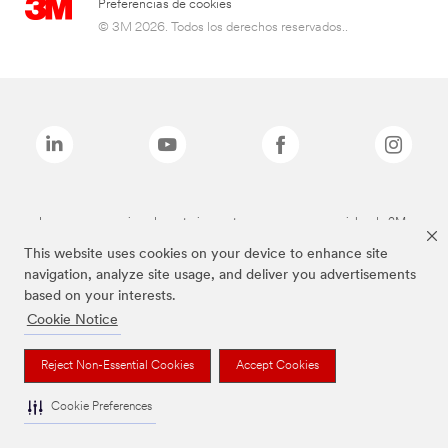
Preferencias de cookies
© 3M 2026. Todos los derechos reservados..
Las marcas mencionadas anteriormente son marcas comerciales de 3M.
This website uses cookies on your device to enhance site
navigation, analyze site usage, and deliver you advertisements
based on your interests.
Cookie Notice
Reject Non-Essential Cookies
Accept Cookies
Cookie Preferences