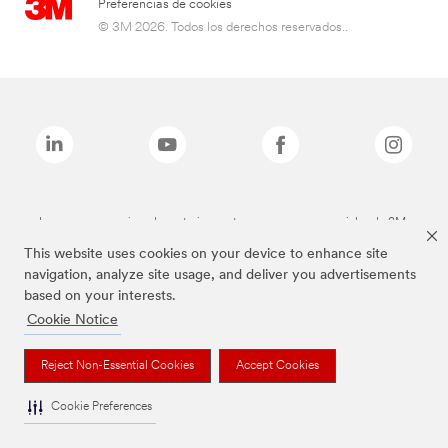
Preferencias de cookies
© 3M 2026. Todos los derechos reservados..
Las marcas mencionadas anteriormente son marcas comerciales de 3M.
This website uses cookies on your device to enhance site
navigation, analyze site usage, and deliver you advertisements
based on your interests.
Cookie Notice
Reject Non-Essential Cookies
Accept Cookies
Cookie Preferences