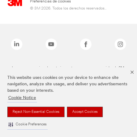
Preferencias de cookies
© 3M 2026. Todos los derechos reservados..
Las marcas mencionadas anteriormente son marcas comerciales de 3M.
This website uses cookies on your device to enhance site
navigation, analyze site usage, and deliver you advertisements
based on your interests.
Cookie Notice
Reject Non-Essential Cookies
Accept Cookies
Cookie Preferences