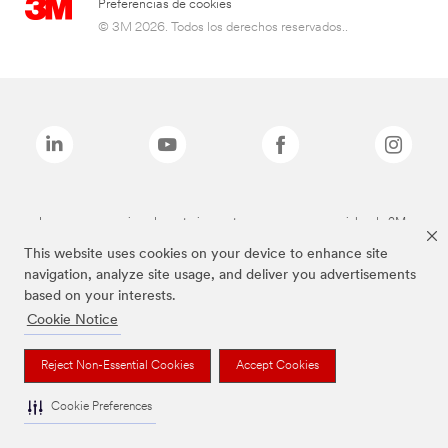
Preferencias de cookies
© 3M 2026. Todos los derechos reservados..
Las marcas mencionadas anteriormente son marcas comerciales de 3M.
This website uses cookies on your device to enhance site
navigation, analyze site usage, and deliver you advertisements
based on your interests.
Cookie Notice
Reject Non-Essential Cookies
Accept Cookies
Cookie Preferences