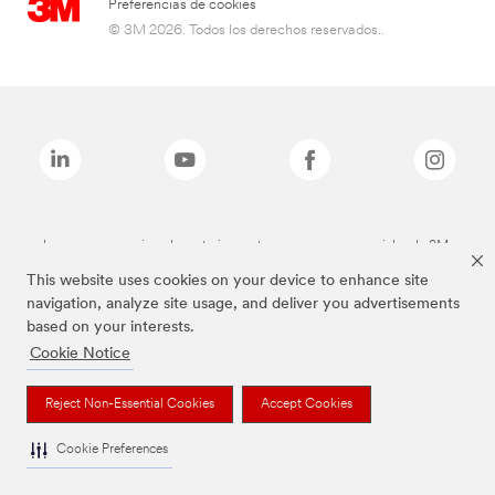
Preferencias de cookies
© 3M 2026. Todos los derechos reservados..
Las marcas mencionadas anteriormente son marcas comerciales de 3M.
This website uses cookies on your device to enhance site
navigation, analyze site usage, and deliver you advertisements
based on your interests.
Cookie Notice
Reject Non-Essential Cookies
Accept Cookies
Cookie Preferences