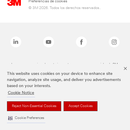
Preferencias de cookies
© 3M 2026. Todos los derechos reservados..
Las marcas mencionadas anteriormente son marcas comerciales de 3M.
This website uses cookies on your device to enhance site
navigation, analyze site usage, and deliver you advertisements
based on your interests.
Cookie Notice
Reject Non-Essential Cookies
Accept Cookies
Cookie Preferences