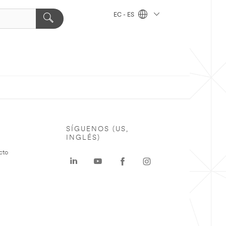
EC - ES
SÍGUENOS (US,
INGLÉS)
cto