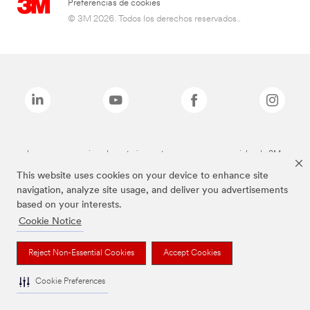
Preferencias de cookies
© 3M 2026. Todos los derechos reservados..
Las marcas mencionadas anteriormente son marcas comerciales de 3M.
This website uses cookies on your device to enhance site
navigation, analyze site usage, and deliver you advertisements
based on your interests.
Cookie Notice
Reject Non-Essential Cookies
Accept Cookies
Cookie Preferences