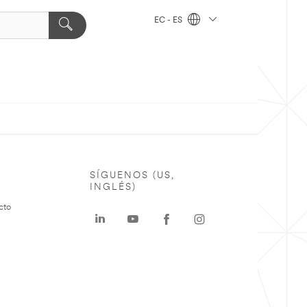
EC - ES
SÍGUENOS (US,
INGLÉS)
cto