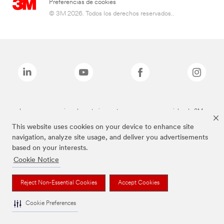
Preferencias de cookies
© 3M 2026. Todos los derechos reservados..
Las marcas mencionadas anteriormente son marcas comerciales de 3M.
This website uses cookies on your device to enhance site
navigation, analyze site usage, and deliver you advertisements
based on your interests.
Cookie Notice
Reject Non-Essential Cookies
Accept Cookies
Cookie Preferences