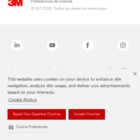
Preferencias de cookies
© 3M 2026. Todos los derechos reservados..
Las marcas mencionadas anteriormente son marcas comerciales de 3M.
This website uses cookies on your device to enhance site
navigation, analyze site usage, and deliver you advertisements
based on your interests.
Cookie Notice
Reject Non-Essential Cookies
Accept Cookies
Cookie Preferences