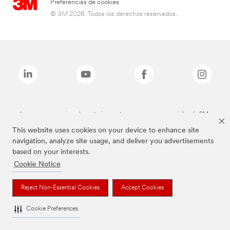
Preferencias de cookies
© 3M 2026. Todos los derechos reservados..
Las marcas mencionadas anteriormente son marcas comerciales de 3M.
This website uses cookies on your device to enhance site
navigation, analyze site usage, and deliver you advertisements
based on your interests.
Cookie Notice
Reject Non-Essential Cookies
Accept Cookies
Cookie Preferences