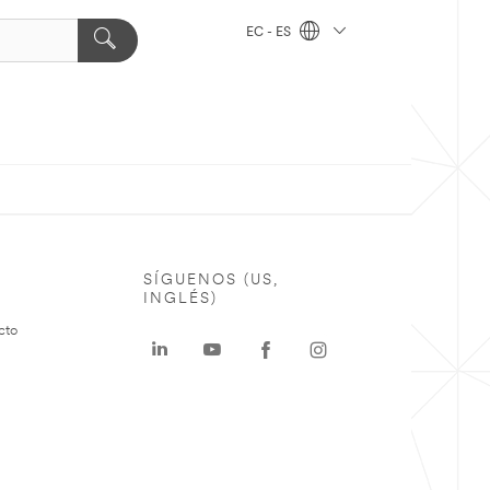
EC - ES
SÍGUENOS (US,
INGLÉS)
cto