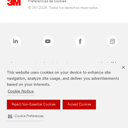
Preferencias de cookies
© 3M 2026. Todos los derechos reservados..
Las marcas mencionadas anteriormente son marcas comerciales de 3M.
This website uses cookies on your device to enhance site
navigation, analyze site usage, and deliver you advertisements
based on your interests.
Cookie Notice
Reject Non-Essential Cookies
Accept Cookies
Cookie Preferences