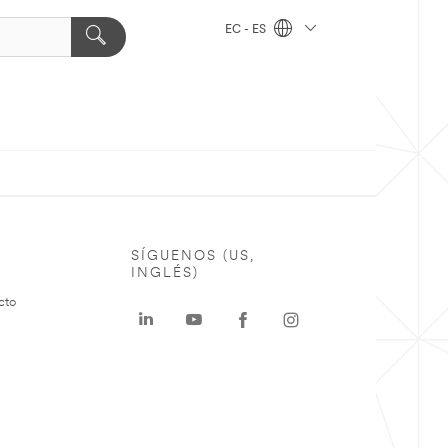
EC - ES
SÍGUENOS (US,
INGLÉS)
cto