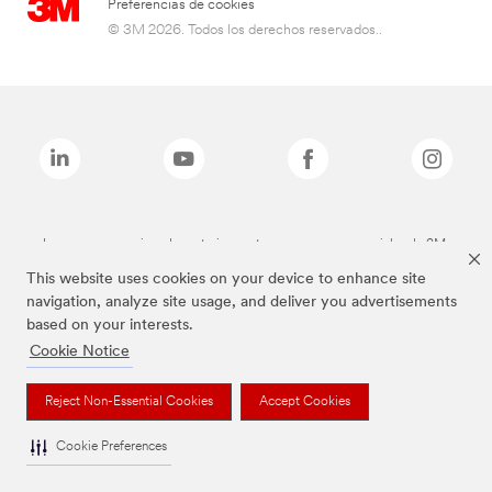
Preferencias de cookies
© 3M 2026. Todos los derechos reservados..
Las marcas mencionadas anteriormente son marcas comerciales de 3M.
This website uses cookies on your device to enhance site
navigation, analyze site usage, and deliver you advertisements
based on your interests.
Cookie Notice
Reject Non-Essential Cookies
Accept Cookies
Cookie Preferences