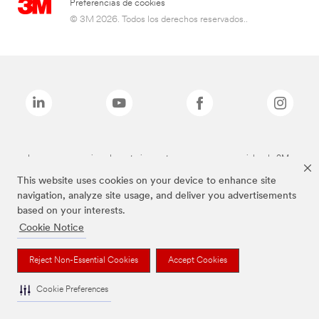
Preferencias de cookies
© 3M 2026. Todos los derechos reservados..
Las marcas mencionadas anteriormente son marcas comerciales de 3M.
This website uses cookies on your device to enhance site
navigation, analyze site usage, and deliver you advertisements
based on your interests.
Cookie Notice
Reject Non-Essential Cookies
Accept Cookies
Cookie Preferences