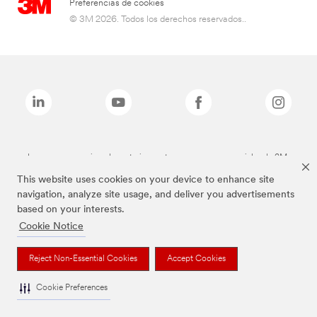
Preferencias de cookies
© 3M 2026. Todos los derechos reservados..
Las marcas mencionadas anteriormente son marcas comerciales de 3M.
This website uses cookies on your device to enhance site
navigation, analyze site usage, and deliver you advertisements
based on your interests.
Cookie Notice
Reject Non-Essential Cookies
Accept Cookies
Cookie Preferences