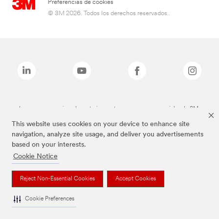
Preferencias de cookies
© 3M 2026. Todos los derechos reservados..
Las marcas mencionadas anteriormente son marcas comerciales de 3M.
This website uses cookies on your device to enhance site
navigation, analyze site usage, and deliver you advertisements
based on your interests.
Cookie Notice
Reject Non-Essential Cookies
Accept Cookies
Cookie Preferences