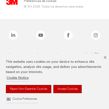
Preferencias de cookies
© 3M 2026. Todos los derechos reservados..
Las marcas mencionadas anteriormente son marcas comerciales de 3M.
This website uses cookies on your device to enhance site
navigation, analyze site usage, and deliver you advertisements
based on your interests.
Cookie Notice
Reject Non-Essential Cookies
Accept Cookies
Cookie Preferences