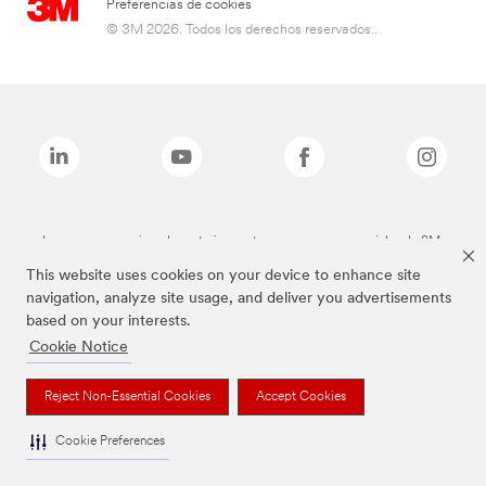
Preferencias de cookies
© 3M 2026. Todos los derechos reservados..
Las marcas mencionadas anteriormente son marcas comerciales de 3M.
This website uses cookies on your device to enhance site
navigation, analyze site usage, and deliver you advertisements
based on your interests.
Cookie Notice
Reject Non-Essential Cookies
Accept Cookies
Cookie Preferences