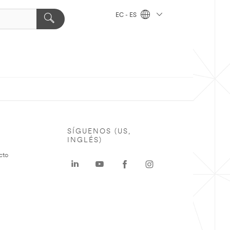
EC - ES
SÍGUENOS (US,
INGLÉS)
cto