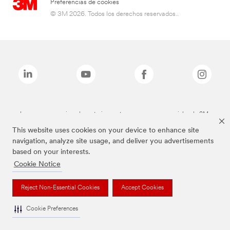
Preferencias de cookies
© 3M 2026. Todos los derechos reservados..
Las marcas mencionadas anteriormente son marcas comerciales de 3M.
This website uses cookies on your device to enhance site
navigation, analyze site usage, and deliver you advertisements
based on your interests.
Cookie Notice
Reject Non-Essential Cookies
Accept Cookies
Cookie Preferences