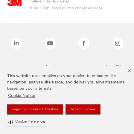
Preferencias de cookies
© 3M 2026. Todos los derechos reservados..
Las marcas mencionadas anteriormente son marcas comerciales de 3M.
This website uses cookies on your device to enhance site
navigation, analyze site usage, and deliver you advertisements
based on your interests.
Cookie Notice
Reject Non-Essential Cookies
Accept Cookies
Cookie Preferences