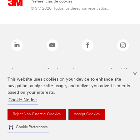
Preferencias de cookies
© 3M 2026. Todos los derechos reservados..
Las marcas mencionadas anteriormente son marcas comerciales de 3M.
This website uses cookies on your device to enhance site
navigation, analyze site usage, and deliver you advertisements
based on your interests.
Cookie Notice
Reject Non-Essential Cookies
Accept Cookies
Cookie Preferences