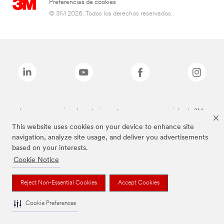
Preferencias de cookies
© 3M 2026. Todos los derechos reservados..
Las marcas mencionadas anteriormente son marcas comerciales de 3M.
This website uses cookies on your device to enhance site
navigation, analyze site usage, and deliver you advertisements
based on your interests.
Cookie Notice
Reject Non-Essential Cookies
Accept Cookies
Cookie Preferences