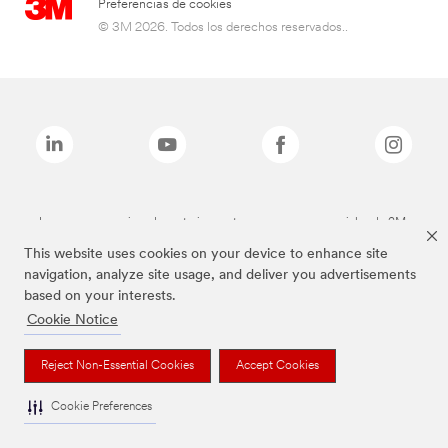
Preferencias de cookies
© 3M 2026. Todos los derechos reservados..
Las marcas mencionadas anteriormente son marcas comerciales de 3M.
This website uses cookies on your device to enhance site
navigation, analyze site usage, and deliver you advertisements
based on your interests.
Cookie Notice
Reject Non-Essential Cookies
Accept Cookies
Cookie Preferences