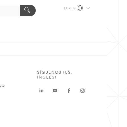
EC - ES
SÍGUENOS (US,
INGLÉS)
cto