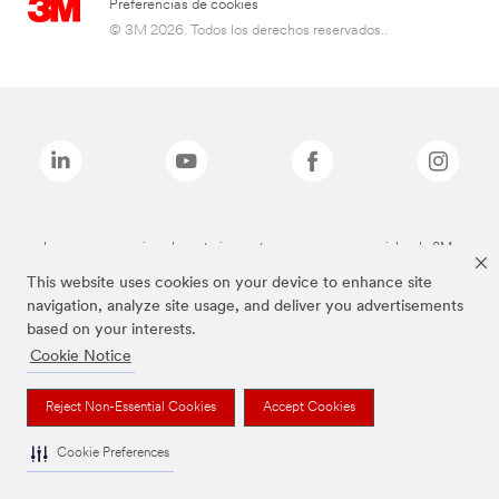
Preferencias de cookies
© 3M 2026. Todos los derechos reservados..
Las marcas mencionadas anteriormente son marcas comerciales de 3M.
This website uses cookies on your device to enhance site
navigation, analyze site usage, and deliver you advertisements
based on your interests.
Cookie Notice
Reject Non-Essential Cookies
Accept Cookies
Cookie Preferences