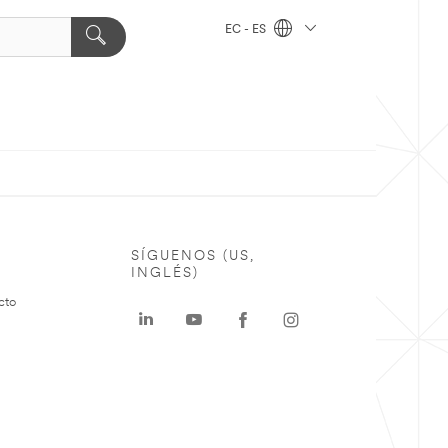
EC - ES
SÍGUENOS (US,
INGLÉS)
cto