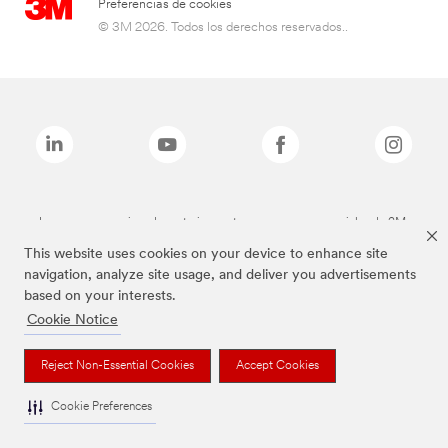
Preferencias de cookies
© 3M 2026. Todos los derechos reservados..
Las marcas mencionadas anteriormente son marcas comerciales de 3M.
This website uses cookies on your device to enhance site
navigation, analyze site usage, and deliver you advertisements
based on your interests.
Cookie Notice
Reject Non-Essential Cookies
Accept Cookies
Cookie Preferences