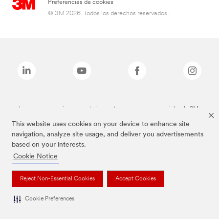
Preferencias de cookies
© 3M 2026. Todos los derechos reservados..
Las marcas mencionadas anteriormente son marcas comerciales de 3M.
This website uses cookies on your device to enhance site
navigation, analyze site usage, and deliver you advertisements
based on your interests.
Cookie Notice
Reject Non-Essential Cookies
Accept Cookies
Cookie Preferences