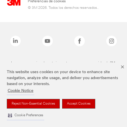
Preferencias de cookies
© 3M 2026. Todos los derechos reservados..
Las marcas mencionadas anteriormente son marcas comerciales de 3M.
This website uses cookies on your device to enhance site
navigation, analyze site usage, and deliver you advertisements
based on your interests.
Cookie Notice
Reject Non-Essential Cookies
Accept Cookies
Cookie Preferences