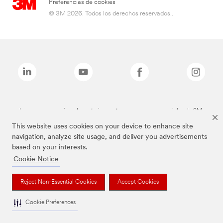
Preferencias de cookies
© 3M 2026. Todos los derechos reservados..
Las marcas mencionadas anteriormente son marcas comerciales de 3M.
This website uses cookies on your device to enhance site
navigation, analyze site usage, and deliver you advertisements
based on your interests.
Cookie Notice
Reject Non-Essential Cookies
Accept Cookies
Cookie Preferences