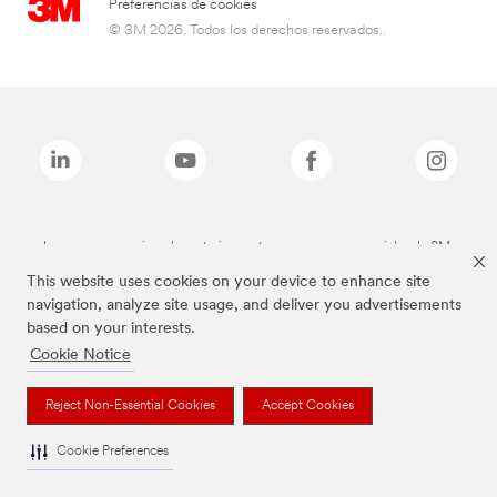
Preferencias de cookies
© 3M 2026. Todos los derechos reservados..
Las marcas mencionadas anteriormente son marcas comerciales de 3M.
This website uses cookies on your device to enhance site
navigation, analyze site usage, and deliver you advertisements
based on your interests.
Cookie Notice
Reject Non-Essential Cookies
Accept Cookies
Cookie Preferences