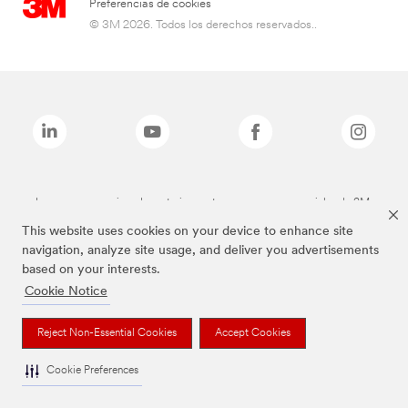
Preferencias de cookies
© 3M 2026. Todos los derechos reservados..
Las marcas mencionadas anteriormente son marcas comerciales de 3M.
This website uses cookies on your device to enhance site
navigation, analyze site usage, and deliver you advertisements
based on your interests.
Cookie Notice
Reject Non-Essential Cookies
Accept Cookies
Cookie Preferences